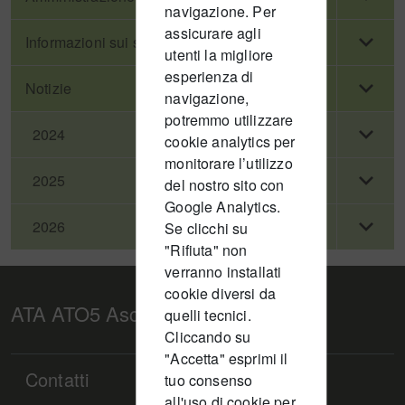
navigazione. Per
assicurare agli
Informazioni sui servizi attivi nel territorio
utenti la migliore
esperienza di
Notizie
navigazione,
potremmo utilizzare
2024
cookie analytics per
monitorare l’utilizzo
2025
del nostro sito con
Google Analytics.
2026
Se clicchi su
"Rifiuta" non
verranno installati
cookie diversi da
ATA ATO5 Ascoli Piceno
quelli tecnici.
Cliccando su
"Accetta" esprimi il
Contatti
tuo consenso
all'uso di cookie per