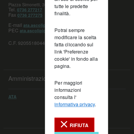
Piazza Simonetti, 36 - 63100 Ascoli Piceno (AP)
tutte le predette
Tel.
0736 277217
finalità.
Fax
0736 277275
E-mail
ata.ascolipiceno@provincia.ap.it
Potrai sempre
PEC
ata.ascolipiceno@emarche.it
modificare la scelta
C.F. 92055180449
fatta cliccando sul
link 'Preferenze
cookie' in fondo alla
pagina.
Amministrazione
Per maggiori
informazioni
ATA
consulta l'
informativa privacy
.
RIFIUTA