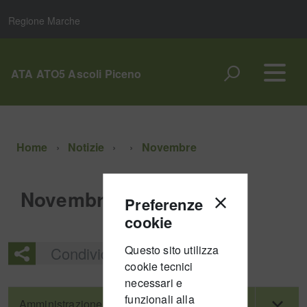
Regione Marche
ATA ATO5 Ascoli Piceno
Home
Notizie
Novembre
Novembre
Preferenze
cookie
Questo sito utilizza
Condividi
cookie tecnici
necessari e
funzionali alla
Amministrazione